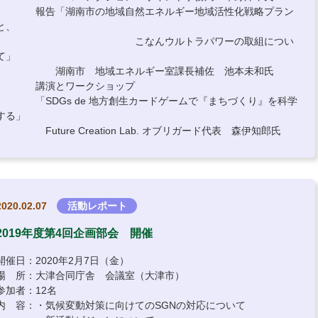
報告「湖南市の地域自然エネルギー地域活性化戦略プラン
と、
こなんウルトラパワーの取組につい
て」
湖南市 地域エネルギー室課長補佐 池本未和氏
講演とワークショップ
「SDGs de 地方創生カードゲームで『まちづくり』を科学
する」
Future Creation Lab. オブリガード代表 森伊知郎氏
2020.02.07
活動レポート
2019年度第4回企画部会 開催
開催日：2020年2月7日（金）
場 所：大津合同庁舎 会議室（大津市）
参加者：12名
内 容：・気候変動対策に向けてのSGNの対応について