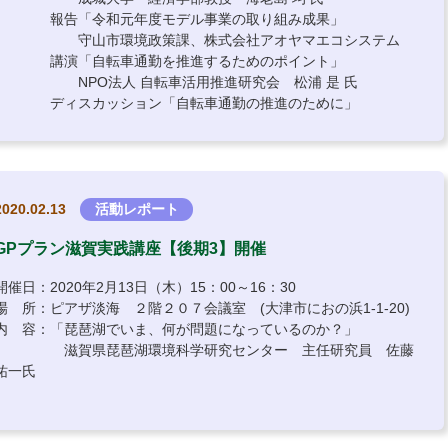
報告「令和元年度モデル事業の取り組み成果」
守山市環境政策課、株式会社アオヤマエコシステム
講演「自転車通勤を推進するためのポイント」
NPO法人 自転車活用推進研究会 松浦 是 氏
ディスカッション「自転車通勤の推進のために」
2020.02.13
活動レポート
GPプラン滋賀実践講座【後期3】開催
開催日：2020年2月13日（木）15：00～16：30
場 所：ピアザ淡海 ２階２０７会議室 (大津市におの浜1-1-20)
内 容：「琵琶湖でいま、何が問題になっているのか？」
滋賀県琵琶湖環境科学研究センター 主任研究員 佐藤
祐一氏