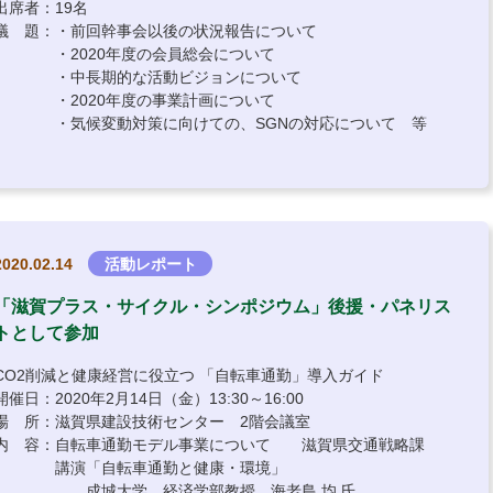
出席者：19名
議 題：・前回幹事会以後の状況報告について
・2020年度の会員総会について
・中長期的な活動ビジョンについて
・2020年度の事業計画について
・気候変動対策に向けての、SGNの対応について 等
2020.02.14
活動レポート
「滋賀プラス・サイクル・シンポジウム」後援・パネリス
トとして参加
CO2削減と健康経営に役立つ 「自転車通勤」導入ガイド
開催日：2020年2月14日（金）13:30～16:00
場 所：滋賀県建設技術センター 2階会議室
内 容：自転車通勤モデル事業について 滋賀県交通戦略課
講演「自転車通勤と健康・環境」
成城大学 経済学部教授 海老島 均 氏