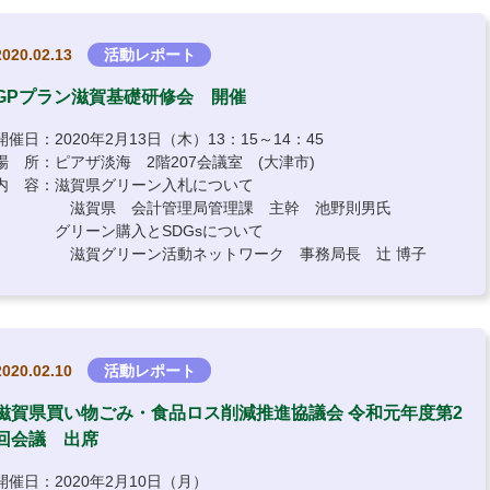
2020.02.13
活動レポート
GPプラン滋賀基礎研修会 開催
開催日：2020年2月13日（木）13：15～14：45
場 所：ピアザ淡海 2階207会議室 (大津市)
内 容：滋賀県グリーン入札について
滋賀県 会計管理局管理課 主幹 池野則男氏
グリーン購入とSDGsについて
滋賀グリーン活動ネットワーク 事務局長 辻 博子
2020.02.10
活動レポート
滋賀県買い物ごみ・食品ロス削減推進協議会 令和元年度第2
回会議 出席
開催日：2020年2月10日（月）