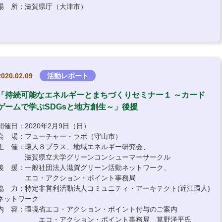
場 所：滋賀県庁（大津市）
2020.02.09
活動レポート
「持続可能なエネルギーとまちづくりセミナー１ ～カード
ゲームで学ぶSDGsと地方創生～」後援
開催日：2020年2月9日（日）
会 場：フューチャー・ラボ（守山市）
主 催：環人８プラス、地域エネルギー研究会、
滋賀県立大学グリーンコンシューマーサークル
後 援：一般社団法人滋賀グリーン活動ネットワーク、
エコ・アクション・ポイント事務局
協 力：特定非営利活動法人コミュニティ・アーキテクト(近江環人)
ネットワーク
内 容：環境省エコ・アクション・ポイント付与のご案内
エコ・アクション・ポイント事務局 草野洋平氏