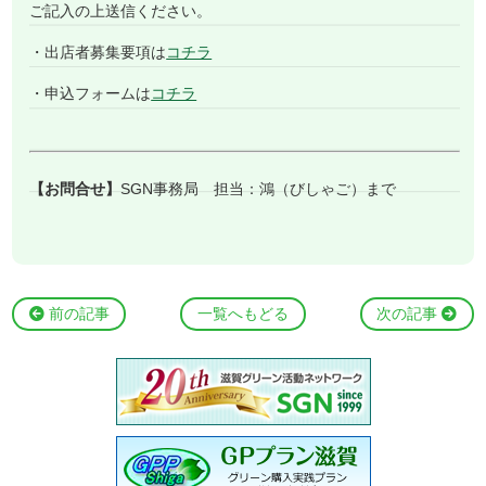
ご記入の上送信ください。
・出店者募集要項は
コチラ
・申込フォームは
コチラ
【お問合せ】
SGN事務局 担当：鴻（びしゃご）まで
前の記事
一覧へもどる
次の記事