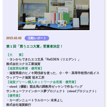
2015.02.02
活動レポート
第１回「買うエコ大賞」受賞者決定！
【大 賞】
・ヨシからできたエコ文具「ReEDEN（リエデン）」
株式会社コクヨ工業滋賀
【滋賀県知事賞・優秀賞】
・滋賀県産のヒノキ間伐材を使った、小・中・高等学校用の机イス
ウッドワーク滋賀 堤木工所
【滋賀グリーン購入ネットワーク会長賞・優秀賞】
・steed（優駿）競走馬の調教用ゼッケンで作るバッグ
サンキューファインホース夢プロジェクト（steedプロジェクト）
【優秀賞】
・カーボンニュートラルローン 未来よし
株式会社滋賀銀行