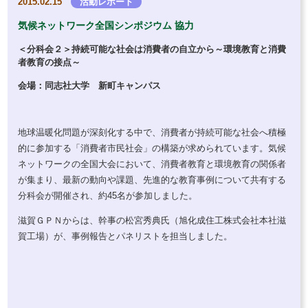
2015.02.15
活動レポート
気候ネットワーク全国シンポジウム 協力
＜分科会２＞持続可能な社会は消費者の自立から～環境教育と消費
者教育の接点～
会場：同志社大学 新町キャンパス
地球温暖化問題が深刻化する中で、
消費者が持続可能な社会へ積極
的に参加する「消費者市民社会」の構築が求められています。気候
ネットワークの全国大会において、
消費者教育と環境教育の関係者
が集まり、最新の動向や課題、先進的な教育事例について共有する
分科会が開催され、約45名が参加しました。
滋賀ＧＰＮからは、幹事の松宮秀典氏（旭化成住工株式会社本社滋
賀工場）が、事例報告とパネリストを担当しました。