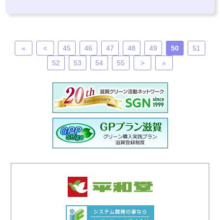
«
<
45
46
47
48
49
50
51
52
53
54
55
>
»