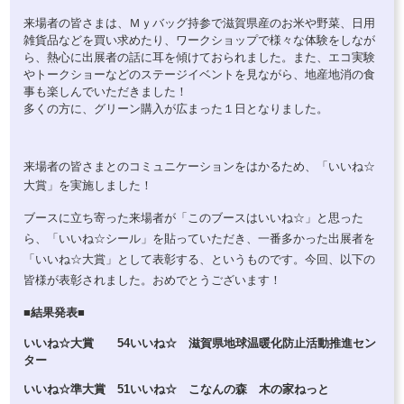
来場者の皆さまは、Ｍｙバッグ持参で滋賀県産のお米や野菜、日用
雑貨品などを買い求めたり、ワークショップで様々な体験をしなが
ら、熱心に出展者の話に耳を傾けておられました。また、エコ実験
やトークショーなどのステージイベントを見ながら、地産地消の食
事も楽しんでいただきました！
多くの方に、グリーン購入が広まった１日となりました。
来場者の皆さまとのコミュニケーションをはかるため、「いいね☆
大賞」を
実施しました！
ブースに立ち寄った来場者が「このブースはいいね☆」と思った
ら、「いいね☆シール」を貼っていただき、一番多かった出展者を
「いいね☆大賞」として表彰する、というものです。今回、以下の
皆様が表彰されました。おめでとうございます！
■結果発表■
いいね☆大賞 54いいね☆ 滋賀県地球温暖化防止活動推進セン
ター
いいね☆準大賞 51いいね☆ こなんの森 木の家ねっと