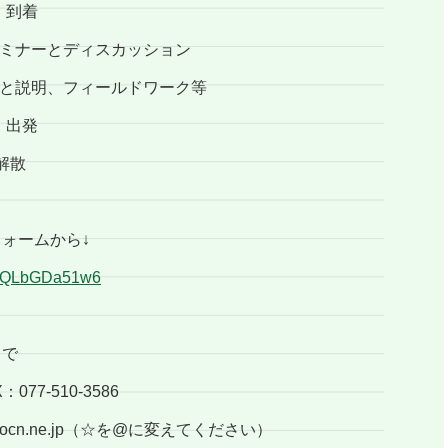
 到着
セミナーとディスカッション
介と説明、フィールドワーク等
 出発
解散
ォームから↓
DPcQLbGDa51w6
まで
：077-510-3586
.ocn.ne.jp（☆を@に変えてください）