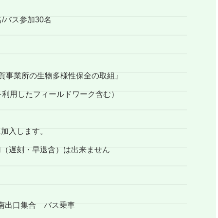
/バス参加30名
賀事業所の生物多様性保全の取組』
利用したフィールドワーク含む）
名
加入します。
遅刻・早退含）は出来ません
 南出口集合 バス乗車