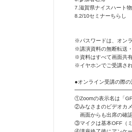
7.滋賀県ナイスハート
8.2/10セミナーちらし
※パスワードは、オン
※講演資料の無断転送
※資料はすべて画面共
※イヤホンでご受講さ
●オンライン受講の際の
━━━━━━━━━━
①Zoomの表示名は「
②みなさまのビデオカメ
画面からも出席の確認
③マイクは基本OFF（
④講座終了後にアンケ